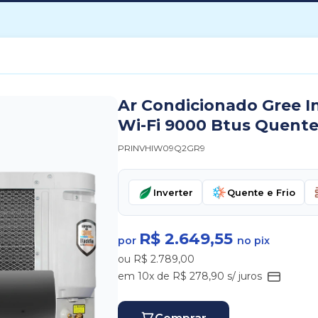
Ar Condicionado Gree I
Wi-Fi 9000 Btus Quente 
PRINVHIW09Q2GR9
Inverter
Quente e Frio
R$ 2.649,55
por
no pix
ou R$ 2.789,00
em 10x de R$ 278,90 s/ juros