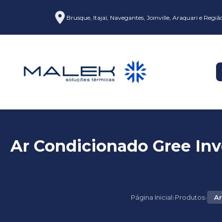
Brusque, Itajaí, Navegantes, Joinville, Araquari e Regiã
Ar Condicionado Gree Inv
›
›
Página Inicial
Produtos
Ar