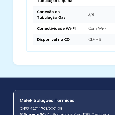
Tubulação Líquida
Conexão da
3/8
Tubulação Gás
Conectividade Wi-FI
Com Wi-Fi
Disponível no CD
CD-MS
Malek Soluções Térmicas
CNPJ: 45.744.768/0001-08
Brusque SC
- Av. Primeiro de Maio, 1283, Complexo