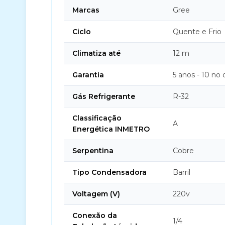
Marcas
Gree
Ciclo
Quente e Frio
Climatiza até
12 m
Garantia
5 anos - 10 no
Gás Refrigerante
R-32
Classificação
A
Energética INMETRO
Serpentina
Cobre
Tipo Condensadora
Barril
Voltagem (V)
220v
Conexão da
1/4