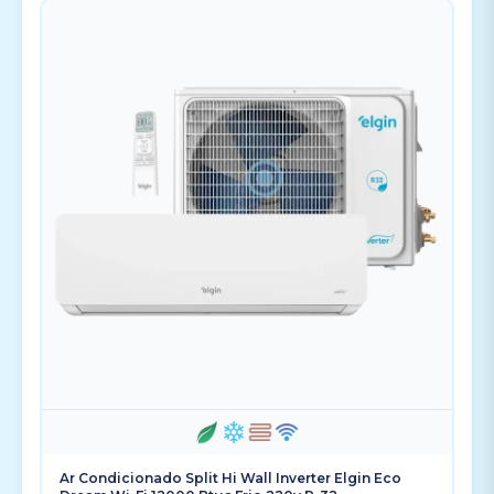
Ar Condicionado Split Hi Wall Inverter Elgin Eco