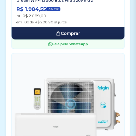
Dream Wi-Fi 12000 Btus Frio 220v R-32
R$ 1.984,55
-5% PIX
ou R$ 2.089,00
em 10x de R$ 208,90 s/ juros
Comprar
Fale pelo WhatsApp