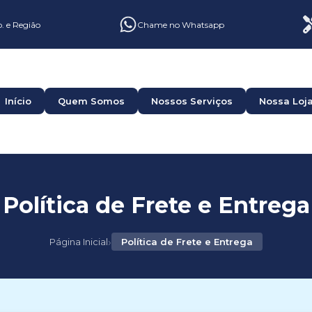
o. e Região
Chame no Whatsapp
Início
Quem Somos
Nossos Serviços
Nossa Loj
Política de Frete e Entrega
›
Página Inicial
Política de Frete e Entrega