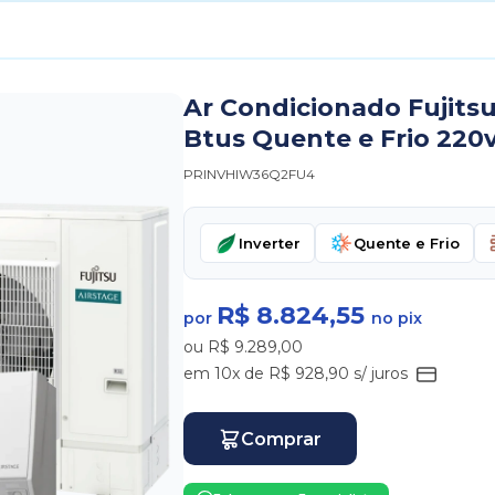
Ar Condicionado Fujits
Btus Quente e Frio 220v
PRINVHIW36Q2FU4
Inverter
Quente e Frio
R$ 8.824,55
por
no pix
ou R$ 9.289,00
em 10x de R$ 928,90 s/ juros
Comprar