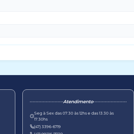
Atendimento
Seg à Sex das 07:30 às 12hs e das 13:30 às
17:30hs
(47) 3396-6719