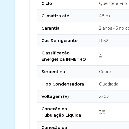
Ciclo
Quente e Frio
Climatiza até
48 m
Garantia
2 anos - 5 no 
Gás Refrigerante
R-32
Classificação
A
Energética INMETRO
Serpentina
Cobre
Tipo Condensadora
Quadrada
Voltagem (V)
220v
Conexão da
3/8
Tubulação Líquida
Conexão da