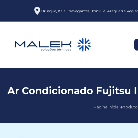
Brusque, Itajaí, Navegantes, Joinville, Araquari e Regiã
Ar Condicionado Fujitsu 
›
Página Inicial
Produto