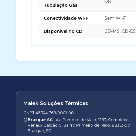
5/8
Tubulação Gás
Conectividade Wi-FI
Sem Wi-Fi
Disponível no CD
CD-MS, CD-ES
Malek Soluções Térmicas
CNPJ: 45.744.768/0001-08
Brusque SC
- Av. Primeiro de Maio, 1283, Complexo
Renaux Galpão G, Bairro Primeiro de Maio, 88353-901,
Brusque, SC