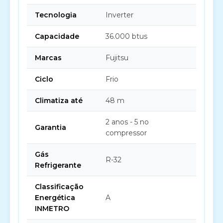
Tecnologia
Inverter
Capacidade
36.000 btus
Marcas
Fujitsu
Ciclo
Frio
Climatiza até
48 m
2 anos - 5 no
Garantia
compressor
Gás
R-32
Refrigerante
Classificação
Energética
A
INMETRO